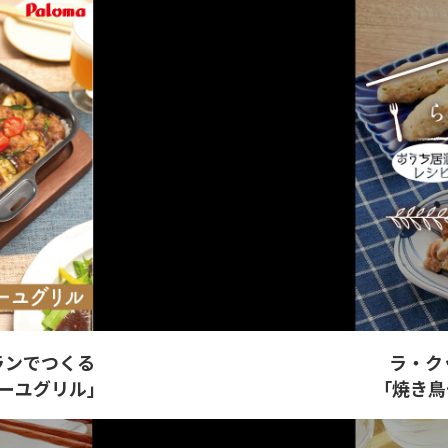
ランでつくる
ラ・ク
ーユグリル」
「焼き鳥