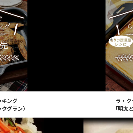
ッキング
ラ・ク
ックグラン）
「明太