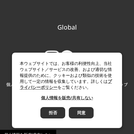
Global
本ウェブサイトでは、お客様の利便性向上、当社
ウェブサイト／サービスの改善、および適切な情
報提供のために、クッキーおよび類似の技術を使
用して一定の情報を収集しています。詳しくは
プ
個人情報の取り扱い
サイトのご利用にあたって
サイトマップ
ライバシーポリシー
をご覧ください。
Copyright (c) Paloma Co., LTD. All rights reserved.
個人情報を販売/共有しない
拒否
同意
Page Top