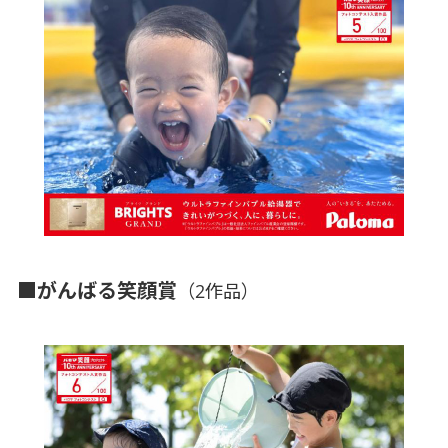
■がんばる笑顔賞
（2作品）