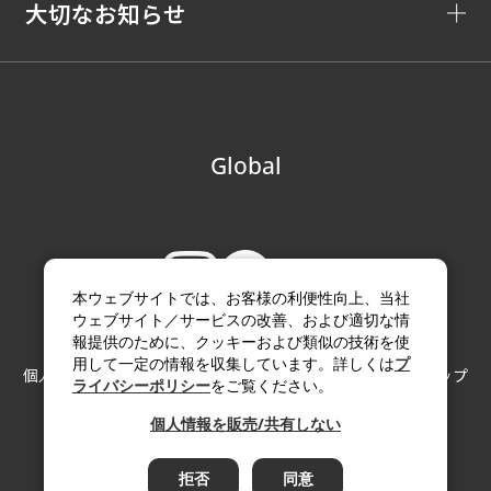
大切なお知らせ
Global
本ウェブサイトでは、お客様の利便性向上、当社
ウェブサイト／サービスの改善、および適切な情
報提供のために、クッキーおよび類似の技術を使
用して一定の情報を収集しています。詳しくは
プ
個人情報の取り扱い
サイトのご利用にあたって
サイトマップ
ライバシーポリシー
をご覧ください。
Copyright (c) Paloma Co., LTD. All rights reserved.
個人情報を販売/共有しない
拒否
同意