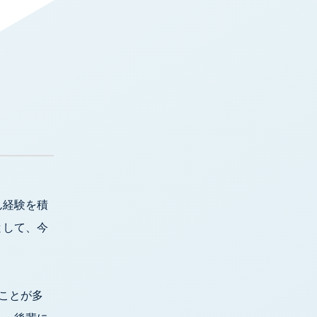
ん経験を積
として、今
うことが多