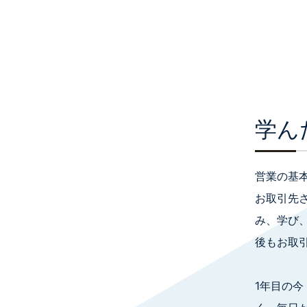
学ん
営業の基
お取引先
み、学び
後もお取
1年目の今